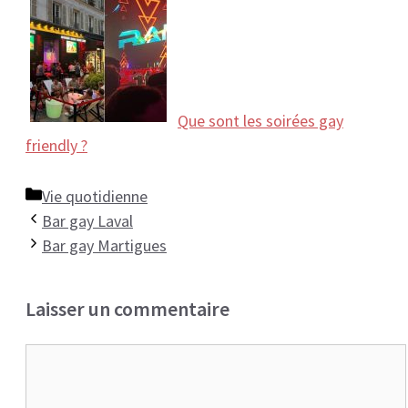
Que sont les soirées gay
friendly ?
Catégories
Vie quotidienne
Bar gay Laval
Bar gay Martigues
Laisser un commentaire
Commentaire