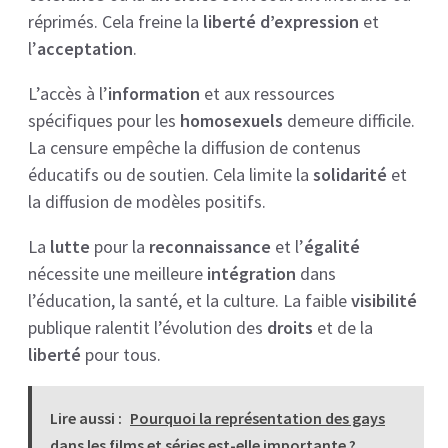
réprimés. Cela freine la
liberté d’expression
et
l’
acceptation
.
L’accès à l’
information
et aux ressources
spécifiques pour les
homosexuels
demeure difficile.
La censure empêche la diffusion de contenus
éducatifs ou de soutien. Cela limite la
solidarité
et
la diffusion de modèles positifs.
La
lutte
pour la
reconnaissance
et l’
égalité
nécessite une meilleure
intégration
dans
l’éducation, la santé, et la culture. La faible
visibilité
publique ralentit l’évolution des
droits
et de la
liberté
pour tous.
Lire aussi :
Pourquoi la représentation des gays
dans les films et séries est-elle importante ?