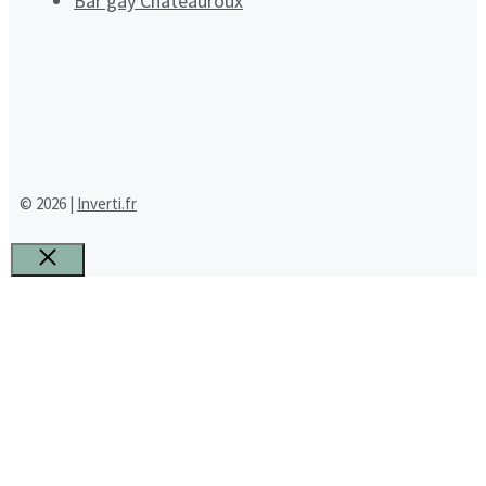
Bar gay Châteauroux
© 2026 |
Inverti.fr
Fermer