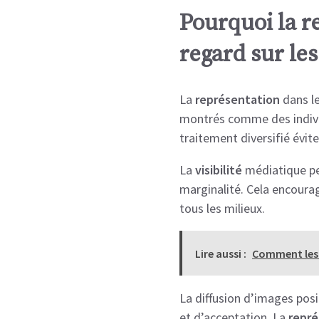
Pourquoi la r
regard sur le
La
représentation
dans l
montrés comme des individ
traitement diversifié évite
La
visibilité
médiatique p
marginalité. Cela encoura
tous les milieux.
Lire aussi :
Comment les g
La diffusion d’images posi
et d’acceptation. La
repré