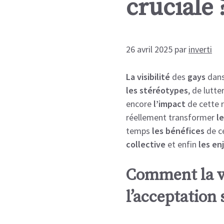
cruciale 
26 avril 2025
par
inverti
La visibilité
des
gays
dan
les stéréotypes
, de lutte
encore
l’impact
de cette 
réellement transformer
l
temps
les bénéfices
de ce
collective
et enfin
les en
Comment la vis
l’acceptation 