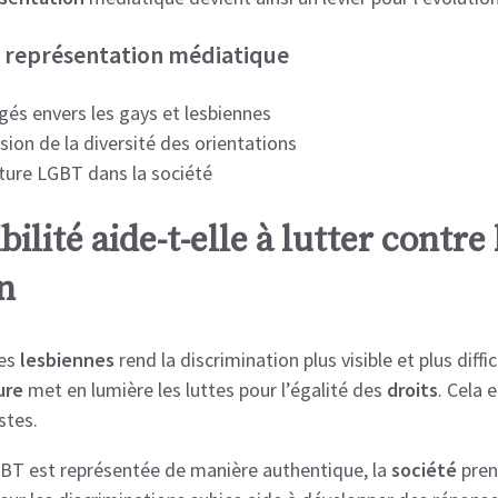
a représentation médiatique
gés envers les gays et lesbiennes
ion de la diversité des orientations
lture LGBT dans la société
bilité aide-t-elle à lutter contre 
n
es
lesbiennes
rend la discrimination plus visible et plus diffi
ure
met en lumière les luttes pour l’égalité des
droits
. Cela 
stes.
BT est représentée de manière authentique, la
société
pren