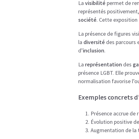
La
visibilité
permet de ren
représentés positivement, c
société
. Cette exposition
La présence de figures vis
la
diversité
des parcours e
d’
inclusion
.
La
représentation
des
ga
présence LGBT. Elle prouve
normalisation favorise l’ou
Exemples concrets d’a
Présence accrue de r
Évolution positive de
Augmentation de la t