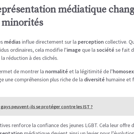
eprésentation médiatique change
s minorités
es
médias
influe directement sur la
perception
collective. Q
us ordinaires, cela modifie l’
image
que la
société
se fait 
 la réduction à des clichés.
ermet de montrer la
normalité
et la légitimité de l’
homosex
ge une compréhension plus riche de la
diversité
humaine et f
ays peuvent-ils se protéger contre les IST ?
tives renforce la confiance des jeunes LGBT. Cela leur offre
sentation
médiatique devient ainsi un levier pour l’évolutio