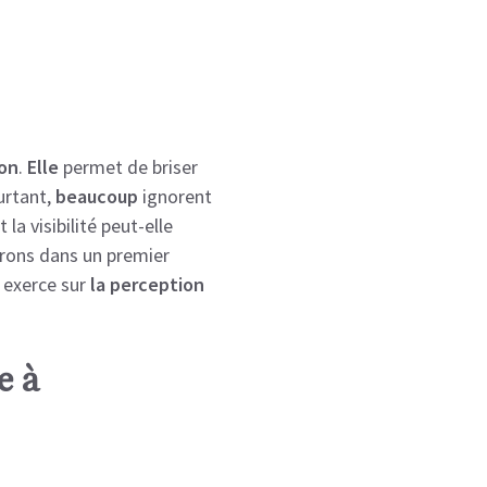
ion
.
Elle
permet de briser
urtant,
beaucoup
ignorent
la visibilité peut-elle
rons dans un premier
 exerce sur
la perception
e à