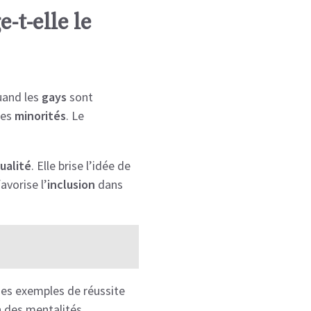
-t-elle le
uand les
gays
sont
des
minorités
. Le
ualité
. Elle brise l’idée de
avorise l’
inclusion
dans
 des exemples de réussite
n des mentalités.