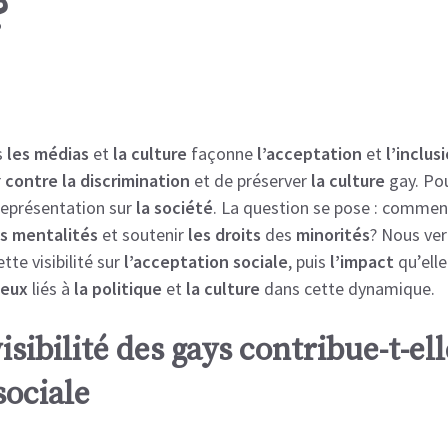
?
s
les médias
et
la culture
façonne
l’acceptation
et
l’inclus
r
contre la discrimination
et de préserver
la culture
gay. Po
représentation sur
la société
. La question se pose : comment 
es mentalités
et soutenir
les droits
des
minorités
? Nous ver
tte visibilité sur
l’acceptation sociale
, puis
l’impact
qu’elle
jeux
liés à
la politique
et
la culture
dans cette dynamique.
ibilité des gays contribue-t-ell
sociale