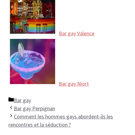
Bar gay Valence
Bar gay Niort
Catégories
Bar gay
Bar gay Perpignan
Comment les hommes gays abordent-ils les
rencontres et la séduction ?