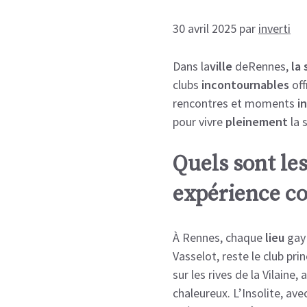
30 avril 2025
par
inverti
Dans la
ville
de
Rennes,
la
clubs
incontournables
off
rencontres
et
moments
i
pour
vivre
pleinement
la
s
Quels sont le
expérience co
À Rennes, chaque
lieu
gay
Vasselot, reste le club pr
sur les rives de la Vilaine
chaleureux. L’Insolite, ave