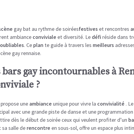
 scène
gay bat au rythme de
soirées
festives
et
rencontres
a
rent
ambiance
conviviale
et
diversité
.
Le
défi
réside dans
tr
noubliables
.
Ce
plan
te guide à travers
les
meilleurs
adresses
cène
gay rennaise.
s bars gay incontournables à Re
nviviale ?
 propose une
ambiance
unique pour vivre la
convivialité
. Le
incipal avec une grande piste de danse et une programmation
, attire dès le début de soirée ceux qui veulent profiter d’un
ba
c sa salle de
rencontre
en sous-sol, offre un espace plus int