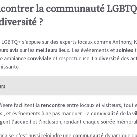
ontrer la communauté LGBTQ+
diversité ?
LGBTQ+ s’appuie sur des experts locaux comme Anthony, Ka
leurs
avis
sur les
meilleurs
lieux. Les événements et
soirées
t
une ambiance
conviviale
et respectueuse. La
diversité
des act
hissante.
ers
ere facilitent la
rencontre
entre locaux et visiteurs, tout 
s
, et événements à ne pas manquer. La
convivialité
de la
vi
gent l’
accueil
et l’inclusion, rendant chaque
soirée
mémorab
nnaise, c’est aussi rejoindre une
communauté
dynamique qui