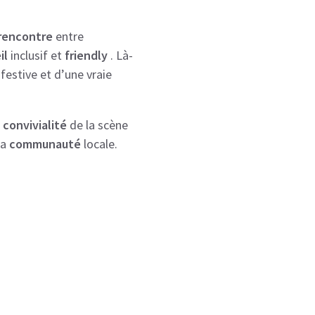
rencontre
entre
il
inclusif et
friendly
. Là-
festive et d’une vraie
a
convivialité
de la scène
la
communauté
locale.