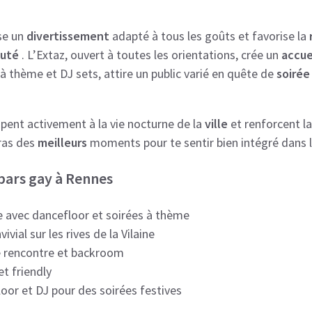
se un
divertissement
adapté à tous les goûts et favorise la
uté
. L’Extaz, ouvert à toutes les orientations, crée un
accue
 à thème et DJ sets, attire un public varié en quête de
soirée
pent activement à la vie nocturne de la
ville
et renforcent l
ras des
meilleurs
moments pour te sentir bien intégré dans 
 bars gay à Rennes
re avec dancefloor et soirées à thème
vial sur les rives de la Vilaine
de rencontre et backroom
et friendly
loor et DJ pour des soirées festives