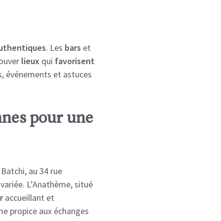
uthentiques
.
Les
bars
et
ouver
lieux
qui
favorisent
,
événements
et
astuces
nnes pour une
 Batchi, au 34 rue
 variée. L’Anathème, situé
r
accueillant et
ime propice aux échanges