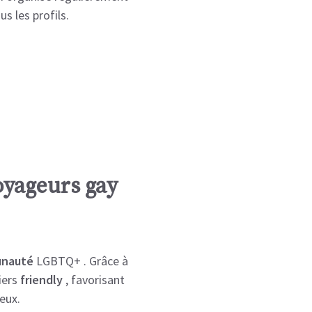
s les profils.
oyageurs gay
nauté
LGBTQ+ . Grâce à
iers
friendly
, favorisant
reux.