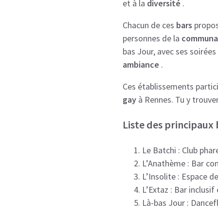
et à la
diversité
.
Chacun de ces
bars
propo
personnes de la
communa
bas Jour, avec ses soirées
ambiance
.
Ces établissements partici
gay
à Rennes. Tu y trouve
Liste des principaux
Le Batchi : Club pha
L’Anathème : Bar convi
L’Insolite : Espace 
L’Extaz : Bar inclusif 
Là-bas Jour : Dancef