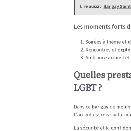
Lire aussi :
Bar gay Sain
Les moments forts d’
Soirées à thème et
d
Rencontres et
explo
Ambiance
accueil
et 
Quelles prest
LGBT ?
Dans ce
bar
gay
de
melun
L’accent est mis sur la
tol
La
sécurité
et la
confiden