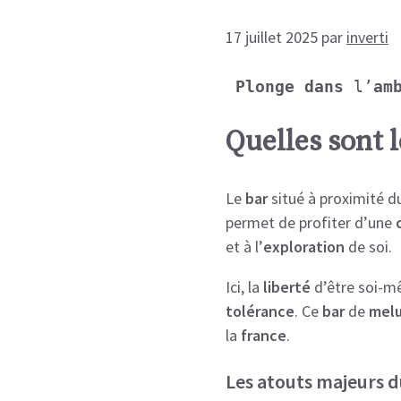
17 juillet 2025
par
inverti
Plonge dans
 l’
am
Quelles sont l
Le
bar
situé à proximité du
permet de profiter d’une
et à l’
exploration
de soi.
Ici, la
liberté
d’être soi-m
tolérance
. Ce
bar
de
mel
la
france
.
Les atouts majeurs d