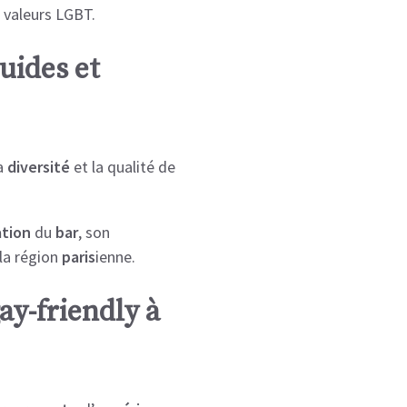
 valeurs LGBT.
uides et
sa
diversité
et la qualité de
ation
du
bar
, son
la région
paris
ienne.
ay-friendly à