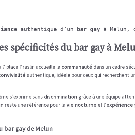
biance
 authentique d’un 
bar gay
 à Melun, 
es spécificités du bar gay à Mel
 7 place Praslin accueille la
communauté
dans un cadre sécur
convivialité
authentique, idéale pour ceux qui recherchent u
ême s’exprime sans
discrimination
grâce à une équipe attent
un
reste une référence pour la
vie nocturne
et l’
expérience
u bar gay de Melun