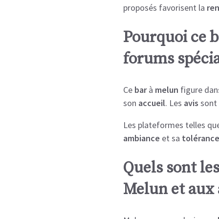
proposés favorisent la
re
Pourquoi ce b
forums spécia
Ce
bar
à
melun
figure da
son
accueil
. Les
avis
sont 
Les plateformes telles qu
ambiance
et sa
toléranc
Quels sont le
Melun et aux 